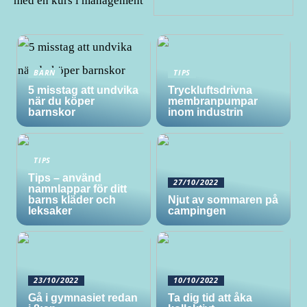
med en kurs i management
BARN
TIPS
5 misstag att undvika
Tryckluftsdrivna
när du köper
membranpumpar
barnskor
inom industrin
TIPS
Tips – använd
27/10/2022
namnlappar för ditt
barns kläder och
Njut av sommaren på
leksaker
campingen
23/10/2022
10/10/2022
Gå i gymnasiet redan
Ta dig tid att åka