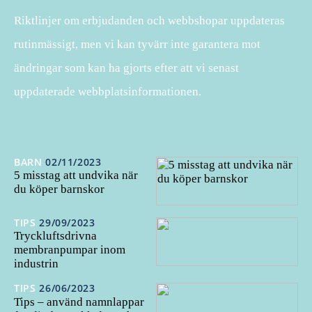
Riktlinjer om erbjudanden och webbshopar uppdateras
rutinmässigt, men vi kan tyvärr inte garantera mot
ändringar som kan ha gjorts efter att vi senast
uppdaterade webbplatsinformationen.
BARN
02/11/2023
5 misstag att undvika när
du köper barnskor
TIPS
29/09/2023
Tryckluftsdrivna
membranpumpar inom
industrin
TIPS
26/06/2023
Tips – använd namnlappar