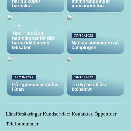
när du köper
membranpumpar
barnskor
inom industrin
TIPS
Tips – använd
27/10/2022
namnlappar för ditt
barns kläder och
Njut av sommaren på
leksaker
campingen
23/10/2022
10/10/2022
Gå i gymnasiet redan
Ta dig tid att åka
i 8:an
kollektivt
Länsförsäkringar Kundservice: Kontakter, Öppettider,
Telefonnummer