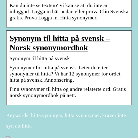
Kan du inte se texten? Vi kan se att du inte är
inloggad. Logga in här nedan eller prova Clio Svenska
gratis. Prova Logga in. Hitta synonymer.
Synonym til hitta på svensk –
Norsk synonymordbok
Synonym til hitta på svensk
Synonymer for hitta på svensk. Leter du etter
synonymer til hitta? Vi har 12 synonymer for ordet
hitta på svensk. Annonsering.
Finn synonymer til hitta og andre relaterte ord. Gratis
norsk synonymordbok på nett.
Keywords: hitta synonym, hitta synonymer, kräver inte
syn att hitta