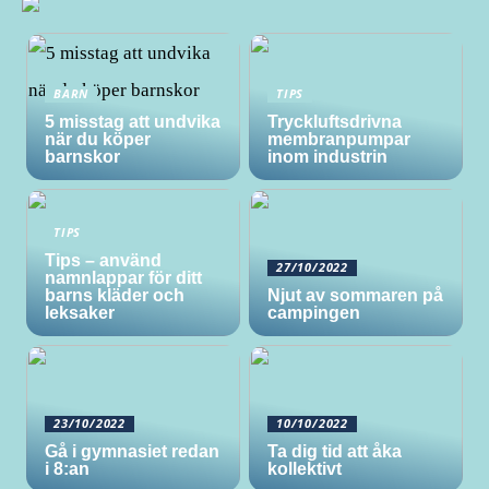
BARN
TIPS
5 misstag att undvika
Tryckluftsdrivna
när du köper
membranpumpar
barnskor
inom industrin
TIPS
Tips – använd
27/10/2022
namnlappar för ditt
barns kläder och
Njut av sommaren på
leksaker
campingen
23/10/2022
10/10/2022
Gå i gymnasiet redan
Ta dig tid att åka
i 8:an
kollektivt