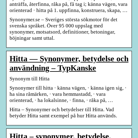
anträffa, återfinna, råka på, få tag i; känna vägen, vara
orienterad · hitta på 1. uppfinna, konstruera, skapa, …
Synonymer.se – Sveriges största sökmotor för det
svenska språket. Över 95 000 uppslag med
synonymer, motsatsord, definitioner, betoningar,
böjningar samt uttal.
Hitta — Synonymer, betydelse och
användning – TypKanske
Synonym till Hitta
Synonymer till hitta · känna vägen, · känna igen sig, ·
ha sina råmärken, · vara hemmastadd, · vara
orienterad, · ha lokalsinne, · finna, · råka på, …
Hitta – Synonymer och betydelser till Hitta. Vad
betyder Hitta samt exempel på hur Hitta används.
Hitta – synonymer, betydelse,