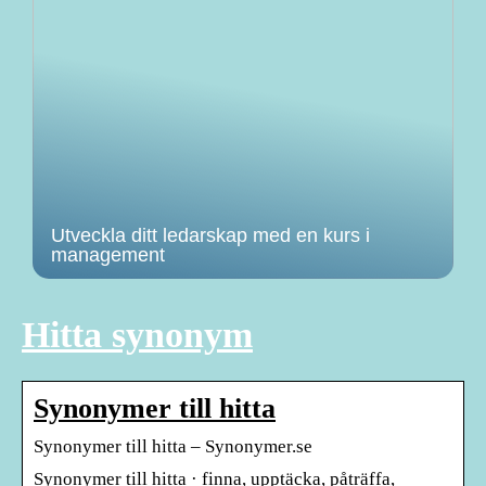
Utveckla ditt ledarskap med en kurs i
management
Hitta synonym
Synonymer till hitta
Synonymer till hitta – Synonymer.se
Synonymer till hitta · finna, upptäcka, påträffa,