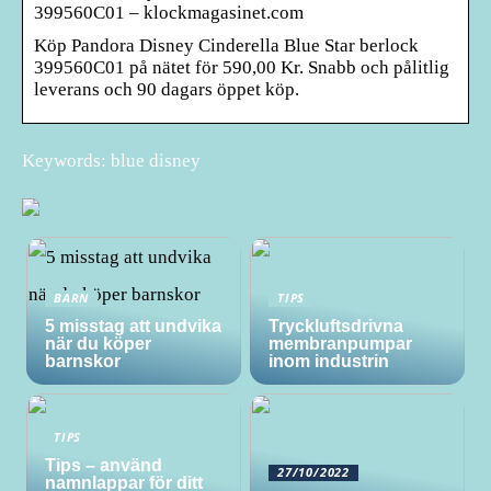
399560C01 – klockmagasinet.com
Köp Pandora Disney Cinderella Blue Star berlock
399560C01 på nätet för 590,00 Kr. Snabb och pålitlig
leverans och 90 dagars öppet köp.
Keywords: blue disney
BARN
TIPS
5 misstag att undvika
Tryckluftsdrivna
när du köper
membranpumpar
barnskor
inom industrin
TIPS
Tips – använd
27/10/2022
namnlappar för ditt