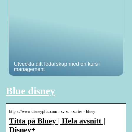
Utveckla ditt ledarskap med en kurs i
management
Blue disney
http s://www.disneyplus.com › sv-se › series › bluey
Titta på Bluey | Hela avsnitt |
Disney+