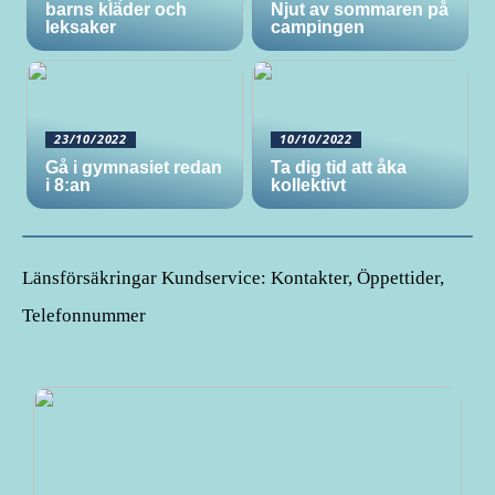
barns kläder och
Njut av sommaren på
leksaker
campingen
23/10/2022
10/10/2022
Gå i gymnasiet redan
Ta dig tid att åka
i 8:an
kollektivt
Länsförsäkringar Kundservice: Kontakter, Öppettider,
Telefonnummer